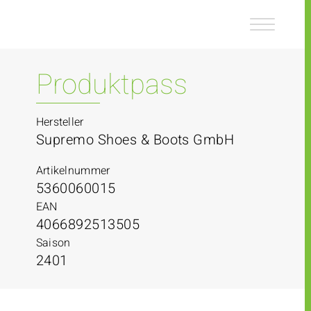
Z
Z
u
u
m
m
I
H
n
a
Produktpass
h
u
a
p
l
t
Hersteller
t
m
Supremo Shoes & Boots GmbH
e
n
Artikelnummer
ü
5360060015
EAN
4066892513505
Saison
2401