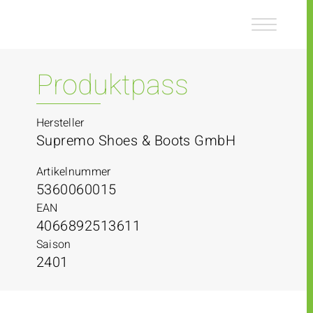
Z
Z
u
u
m
m
I
H
n
a
Produktpass
h
u
a
p
l
t
Hersteller
t
m
Supremo Shoes & Boots GmbH
e
n
Artikelnummer
ü
5360060015
EAN
4066892513611
Saison
2401