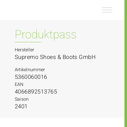
Z
Z
u
u
m
m
I
H
n
a
Produktpass
h
u
a
p
l
t
Hersteller
t
m
Supremo Shoes & Boots GmbH
e
n
Artikelnummer
ü
5360060016
EAN
4066892513765
Saison
2401