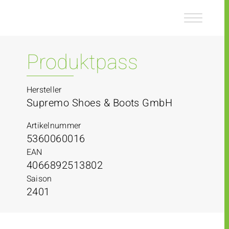
Z
Z
u
u
m
m
I
H
n
a
Produktpass
h
u
a
p
l
t
Hersteller
t
m
Supremo Shoes & Boots GmbH
e
n
Artikelnummer
ü
5360060016
EAN
4066892513802
Saison
2401