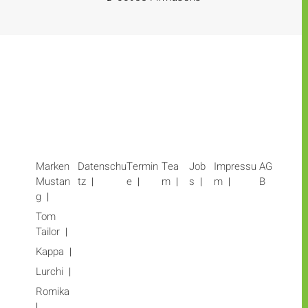
Marken
Datenschu
Termin
Tea
Job
Impressu
AG
Mustan
tz
e
m
s
m
B
g
Tom
Tailor
Kappa
Lurchi
Romika