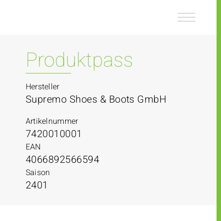
Z
Z
u
u
m
m
I
H
n
a
Produktpass
h
u
a
p
l
t
Hersteller
t
m
Supremo Shoes & Boots GmbH
e
n
Artikelnummer
ü
7420010001
EAN
4066892566594
Saison
2401