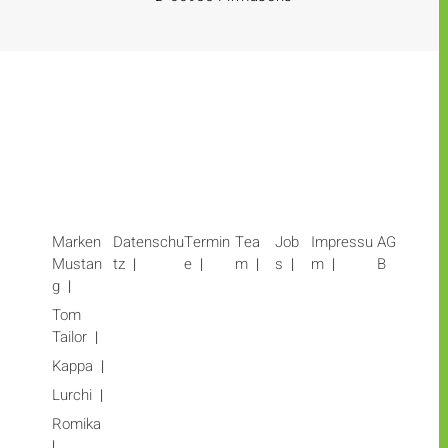
Marken
Datenschu
Termin
Tea
Job
Impressu
AG
Mustan
tz
e
m
s
m
B
g
Tom
Tailor
Kappa
Lurchi
Romika