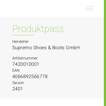
Z
Z
u
u
m
m
I
H
n
a
Produktpass
h
u
a
p
l
t
Hersteller
t
m
Supremo Shoes & Boots GmbH
e
n
Artikelnummer
ü
7420010001
EAN
4066892566778
Saison
2401