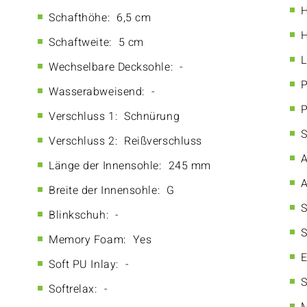
H
Schafthöhe:
6,5 cm
H
Schaftweite:
5 cm
L
Wechselbare Decksohle:
-
P
Wasserabweisend:
-
P
Verschluss 1:
Schnürung
S
Verschluss 2:
Reißverschluss
A
Länge der Innensohle:
245 mm
A
Breite der Innensohle:
G
S
Blinkschuh:
-
S
Memory Foam:
Yes
E
Soft PU Inlay:
-
S
Softrelax:
-