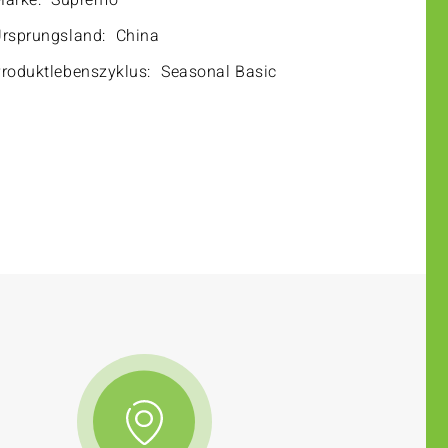
arke:
Supremo
rsprungsland:
China
roduktlebenszyklus:
Seasonal Basic