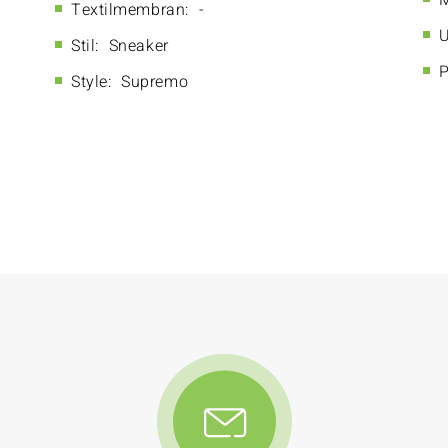
M
Textilmembran:
-
U
Stil:
Sneaker
P
Style:
Supremo