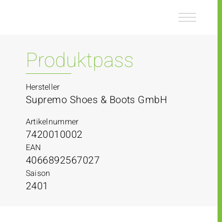
Z
Z
u
u
m
m
I
H
n
a
Produktpass
h
u
a
p
l
t
Hersteller
t
m
Supremo Shoes & Boots GmbH
e
n
Artikelnummer
ü
7420010002
EAN
4066892567027
Saison
2401