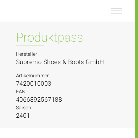
Z
Z
u
u
m
m
I
H
n
a
Produktpass
h
u
a
p
l
t
Hersteller
t
m
Supremo Shoes & Boots GmbH
e
n
Artikelnummer
ü
7420010003
EAN
4066892567188
Saison
2401