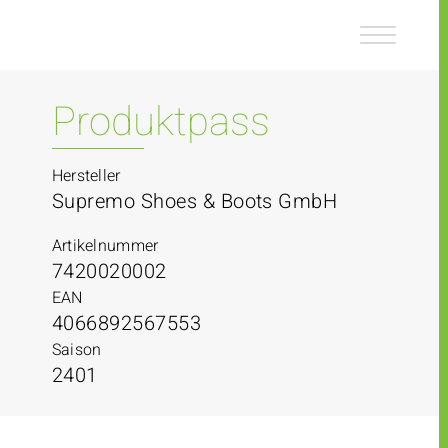
Z
Z
u
u
m
m
I
H
n
a
Produktpass
h
u
a
p
l
t
Hersteller
t
m
Supremo Shoes & Boots GmbH
e
n
Artikelnummer
ü
7420020002
EAN
4066892567553
Saison
2401