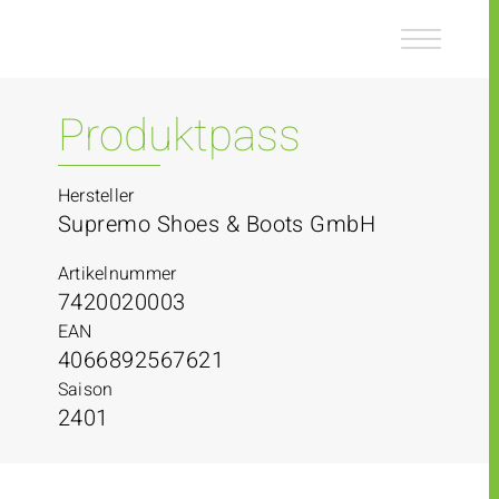
Z
Z
u
u
m
m
I
H
n
a
Produktpass
h
u
a
p
l
t
Hersteller
t
m
Supremo Shoes & Boots GmbH
e
n
Artikelnummer
ü
7420020003
EAN
4066892567621
Saison
2401