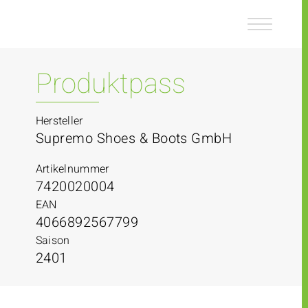
Z
Z
u
u
m
m
I
H
n
a
Produktpass
h
u
a
p
l
t
Hersteller
t
m
Supremo Shoes & Boots GmbH
e
n
Artikelnummer
ü
7420020004
EAN
4066892567799
Saison
2401