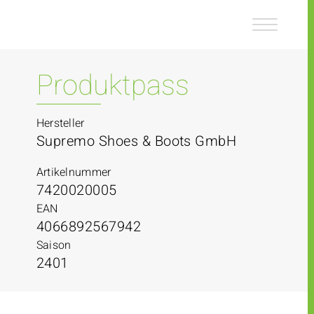
Z
Z
u
u
m
m
I
H
n
a
Produktpass
h
u
a
p
l
t
Hersteller
t
m
Supremo Shoes & Boots GmbH
e
n
Artikelnummer
ü
7420020005
EAN
4066892567942
Saison
2401