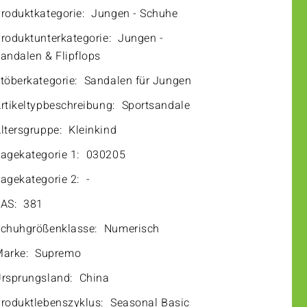
roduktkategorie:
Jungen - Schuhe
roduktunterkategorie:
Jungen -
andalen & Flipflops
töberkategorie:
Sandalen für Jungen
rtikeltypbeschreibung:
Sportsandale
ltersgruppe:
Kleinkind
agekategorie 1:
030205
agekategorie 2:
-
AS:
381
chuhgrößenklasse:
Numerisch
arke:
Supremo
rsprungsland:
China
roduktlebenszyklus:
Seasonal Basic