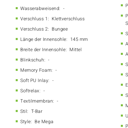
P
Wasserabweisend:
-
P
Verschluss 1:
Klettverschluss
S
Verschluss 2:
Bungee
S
Länge der Innensohle:
145 mm
A
Breite der Innensohle:
Mittel
A
Blinkschuh:
-
S
Memory Foam:
-
S
Soft PU Inlay:
-
E
Softrelax:
-
S
Textilmembran:
-
M
Stil:
T-Bar
U
Style:
Be Mega
P