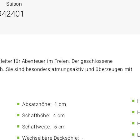
Saison
94
2401
leiter für Abenteuer im Freien. Der geschlossene
ch. Sie sind besonders atmungsaktiv und überzeugen mit
H
Absatzhöhe:
1 cm
H
Schafthöhe:
4 cm
H
Schaftweite:
5 cm
L
Wechselbare Decksohle:
-