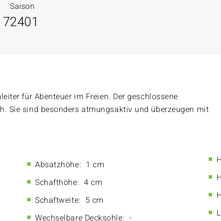
Saison
17
2401
leiter für Abenteuer im Freien. Der geschlossene
ch. Sie sind besonders atmungsaktiv und überzeugen mit
H
Absatzhöhe:
1 cm
H
Schafthöhe:
4 cm
H
Schaftweite:
5 cm
L
Wechselbare Decksohle:
-