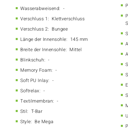
P
Wasserabweisend:
-
P
Verschluss 1:
Klettverschluss
S
Verschluss 2:
Bungee
S
Länge der Innensohle:
145 mm
A
Breite der Innensohle:
Mittel
A
Blinkschuh:
-
S
Memory Foam:
-
S
Soft PU Inlay:
-
E
Softrelax:
-
S
Textilmembran:
-
M
Stil:
T-Bar
U
Style:
Be Mega
P