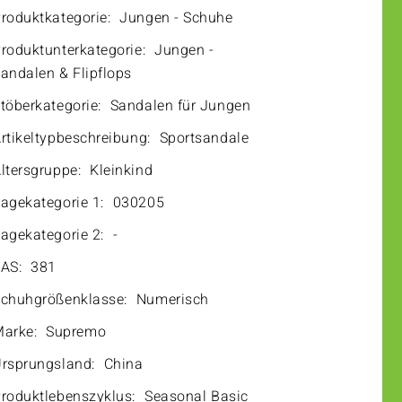
roduktkategorie:
Jungen - Schuhe
roduktunterkategorie:
Jungen -
andalen & Flipflops
töberkategorie:
Sandalen für Jungen
rtikeltypbeschreibung:
Sportsandale
ltersgruppe:
Kleinkind
agekategorie 1:
030205
agekategorie 2:
-
AS:
381
chuhgrößenklasse:
Numerisch
arke:
Supremo
rsprungsland:
China
roduktlebenszyklus:
Seasonal Basic