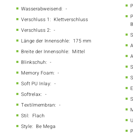
P
Wasserabweisend:
-
P
Verschluss 1:
Klettverschluss
B
Verschluss 2:
-
S
Länge der Innensohle:
175 mm
A
Breite der Innensohle:
Mittel
A
Blinkschuh:
-
S
Memory Foam:
-
S
Soft PU Inlay:
-
E
Softrelax:
-
S
Textilmembran:
-
M
Stil:
Flach
U
Style:
Be Mega
P