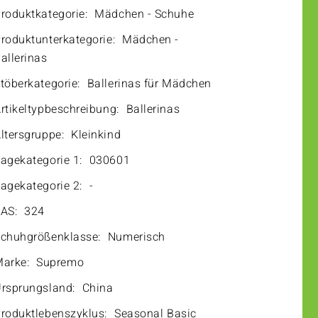
roduktkategorie:
Mädchen - Schuhe
roduktunterkategorie:
Mädchen -
allerinas
töberkategorie:
Ballerinas für Mädchen
rtikeltypbeschreibung:
Ballerinas
ltersgruppe:
Kleinkind
agekategorie 1:
030601
agekategorie 2:
-
AS:
324
chuhgrößenklasse:
Numerisch
arke:
Supremo
rsprungsland:
China
roduktlebenszyklus:
Seasonal Basic