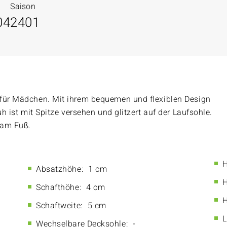
Saison
04
2401
 für Mädchen. Mit ihrem bequemen und flexiblen Design
uh ist mit Spitze versehen und glitzert auf der Laufsohle.
 am Fuß.
H
Absatzhöhe:
1 cm
H
Schafthöhe:
4 cm
H
Schaftweite:
5 cm
L
Wechselbare Decksohle:
-