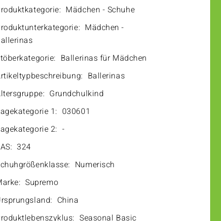
roduktkategorie:
Mädchen - Schuhe
roduktunterkategorie:
Mädchen -
allerinas
töberkategorie:
Ballerinas für Mädchen
rtikeltypbeschreibung:
Ballerinas
ltersgruppe:
Grundchulkind
agekategorie 1:
030601
agekategorie 2:
-
AS:
324
chuhgrößenklasse:
Numerisch
arke:
Supremo
rsprungsland:
China
roduktlebenszyklus:
Seasonal Basic