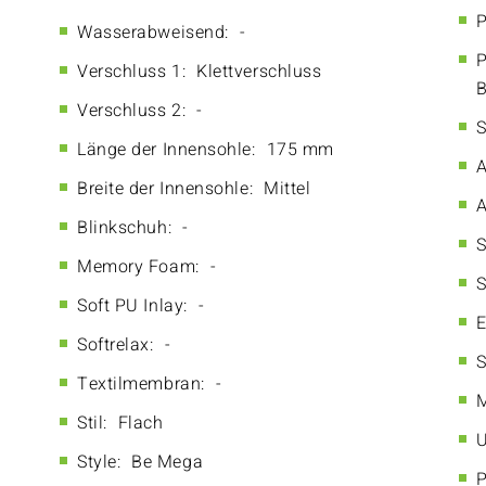
P
Wasserabweisend:
-
P
Verschluss 1:
Klettverschluss
B
Verschluss 2:
-
S
Länge der Innensohle:
175 mm
A
Breite der Innensohle:
Mittel
A
Blinkschuh:
-
S
Memory Foam:
-
S
Soft PU Inlay:
-
E
Softrelax:
-
S
Textilmembran:
-
M
Stil:
Flach
U
Style:
Be Mega
P