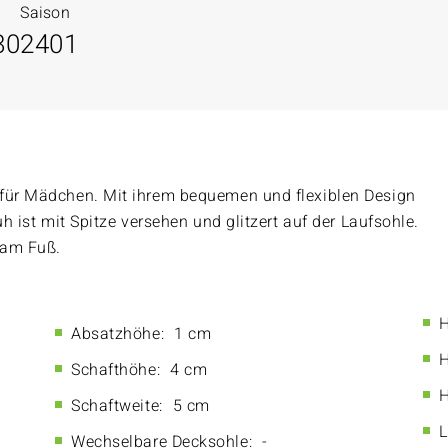
Saison
80
2401
 für Mädchen. Mit ihrem bequemen und flexiblen Design
uh ist mit Spitze versehen und glitzert auf der Laufsohle.
 am Fuß.
H
Absatzhöhe:
1 cm
H
Schafthöhe:
4 cm
H
Schaftweite:
5 cm
L
Wechselbare Decksohle:
-