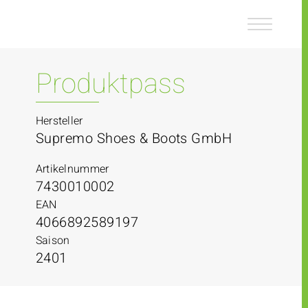
Z
Z
u
u
m
m
I
H
n
a
Produktpass
h
u
a
p
l
t
Hersteller
t
m
Supremo Shoes & Boots GmbH
e
n
Artikelnummer
ü
7430010002
EAN
4066892589197
Saison
2401