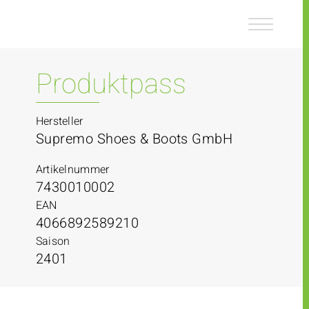
Z
Z
u
u
m
m
I
H
n
a
Produktpass
h
u
a
p
l
t
Hersteller
t
m
Supremo Shoes & Boots GmbH
e
n
Artikelnummer
ü
7430010002
EAN
4066892589210
Saison
2401