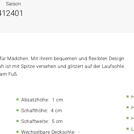
Saison
41
2401
 für Mädchen. Mit ihrem bequemen und flexiblen Design
uh ist mit Spitze versehen und glitzert auf der Laufsohle.
 am Fuß.
H
Absatzhöhe:
1 cm
H
Schafthöhe:
4 cm
H
Schaftweite:
5 cm
L
Wechselbare Decksohle:
-