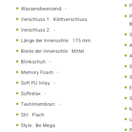
P
Wasserabweisend:
-
P
Verschluss 1:
Klettverschluss
B
Verschluss 2:
-
S
Länge der Innensohle:
175 mm
A
Breite der Innensohle:
Mittel
A
Blinkschuh:
-
S
Memory Foam:
-
S
Soft PU Inlay:
-
E
Softrelax:
-
S
Textilmembran:
-
M
Stil:
Flach
U
Style:
Be Mega
P