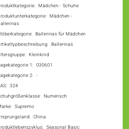
roduktkategorie:
Mädchen - Schuhe
roduktunterkategorie:
Mädchen -
allerinas
töberkategorie:
Ballerinas für Mädchen
rtikeltypbeschreibung:
Ballerinas
ltersgruppe:
Kleinkind
agekategorie 1:
030601
agekategorie 2:
-
AS:
324
chuhgrößenklasse:
Numerisch
arke:
Supremo
rsprungsland:
China
roduktlebenszyklus:
Seasonal Basic