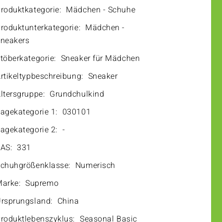
roduktkategorie:
Mädchen - Schuhe
roduktunterkategorie:
Mädchen -
neakers
töberkategorie:
Sneaker für Mädchen
rtikeltypbeschreibung:
Sneaker
ltersgruppe:
Grundchulkind
agekategorie 1:
030101
agekategorie 2:
-
AS:
331
chuhgrößenklasse:
Numerisch
arke:
Supremo
rsprungsland:
China
roduktlebenszyklus:
Seasonal Basic