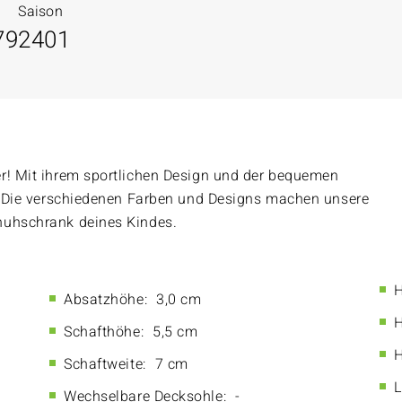
Saison
79
2401
er! Mit ihrem sportlichen Design und der bequemen
s. Die verschiedenen Farben und Designs machen unsere
huhschrank deines Kindes.
H
Absatzhöhe:
3,0 cm
H
Schafthöhe:
5,5 cm
H
Schaftweite:
7 cm
L
Wechselbare Decksohle:
-