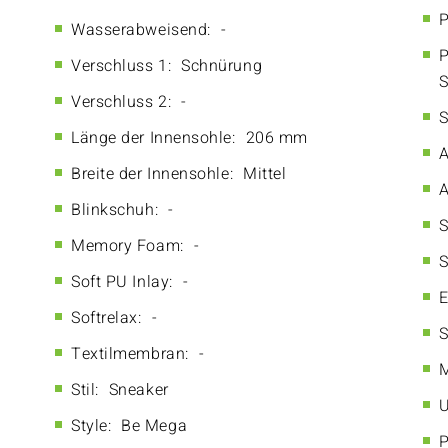
P
Wasserabweisend:
-
P
Verschluss 1:
Schnürung
S
Verschluss 2:
-
S
Länge der Innensohle:
206 mm
A
Breite der Innensohle:
Mittel
A
Blinkschuh:
-
S
Memory Foam:
-
S
Soft PU Inlay:
-
E
Softrelax:
-
S
Textilmembran:
-
M
Stil:
Sneaker
U
Style:
Be Mega
P