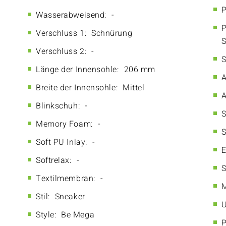
P
Wasserabweisend:
-
P
Verschluss 1:
Schnürung
S
Verschluss 2:
-
S
Länge der Innensohle:
206 mm
A
Breite der Innensohle:
Mittel
A
Blinkschuh:
-
S
Memory Foam:
-
S
Soft PU Inlay:
-
E
Softrelax:
-
S
Textilmembran:
-
M
Stil:
Sneaker
U
Style:
Be Mega
P