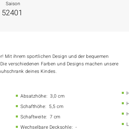
Saison
15
2401
er! Mit ihrem sportlichen Design und der bequemen
s. Die verschiedenen Farben und Designs machen unsere
huhschrank deines Kindes.
H
Absatzhöhe:
3,0 cm
H
Schafthöhe:
5,5 cm
H
Schaftweite:
7 cm
L
Wechselbare Decksohle:
-