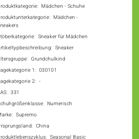
roduktkategorie:
Mädchen - Schuhe
roduktunterkategorie:
Mädchen -
neakers
töberkategorie:
Sneaker für Mädchen
rtikeltypbeschreibung:
Sneaker
ltersgruppe:
Grundchulkind
agekategorie 1:
030101
agekategorie 2:
-
AS:
331
chuhgrößenklasse:
Numerisch
arke:
Supremo
rsprungsland:
China
roduktlebenszyklus:
Seasonal Basic