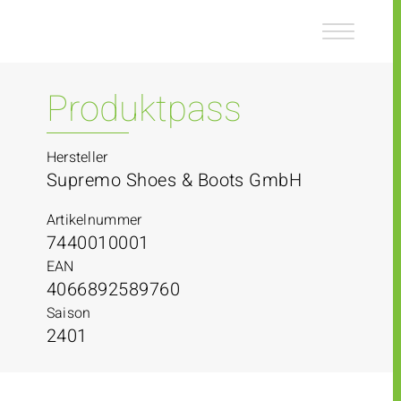
Z
Z
u
u
m
m
I
H
n
a
Produktpass
h
u
a
p
l
t
Hersteller
t
m
Supremo Shoes & Boots GmbH
e
n
Artikelnummer
ü
7440010001
EAN
4066892589760
Saison
2401