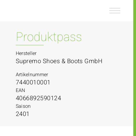
Z
Z
u
u
m
m
I
H
n
a
Produktpass
h
u
a
p
l
t
Hersteller
t
m
Supremo Shoes & Boots GmbH
e
n
Artikelnummer
ü
7440010001
EAN
4066892590124
Saison
2401