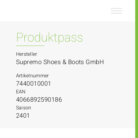
Z
Z
u
u
m
m
I
H
n
a
Produktpass
h
u
a
p
l
t
Hersteller
t
m
Supremo Shoes & Boots GmbH
e
n
Artikelnummer
ü
7440010001
EAN
4066892590186
Saison
2401