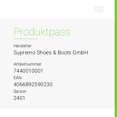
Z
Z
u
u
m
m
I
H
n
a
Produktpass
h
u
a
p
l
t
Hersteller
t
m
Supremo Shoes & Boots GmbH
e
n
Artikelnummer
ü
7440010001
EAN
4066892590230
Saison
2401