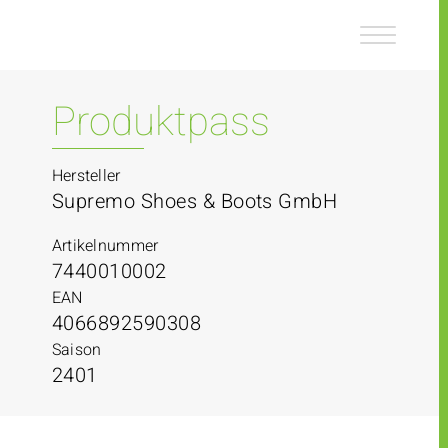
Z
Z
u
u
m
m
I
H
n
a
Produktpass
h
u
a
p
l
t
Hersteller
t
m
Supremo Shoes & Boots GmbH
e
n
Artikelnummer
ü
7440010002
EAN
4066892590308
Saison
2401