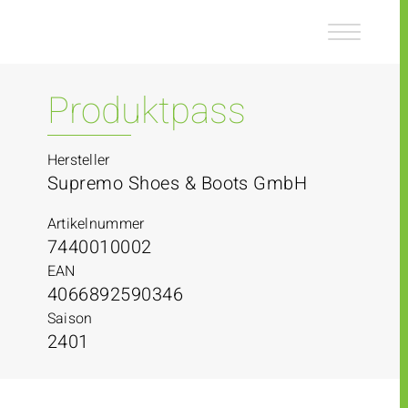
Z
Z
u
u
m
m
I
H
n
a
Produktpass
h
u
a
p
l
t
Hersteller
t
m
Supremo Shoes & Boots GmbH
e
n
Artikelnummer
ü
7440010002
EAN
4066892590346
Saison
2401