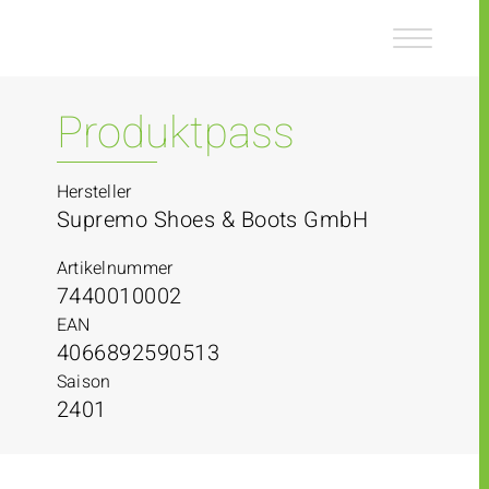
Z
Z
u
u
m
m
I
H
n
a
Produktpass
h
u
a
p
l
t
Hersteller
t
m
Supremo Shoes & Boots GmbH
e
n
Artikelnummer
ü
7440010002
EAN
4066892590513
Saison
2401