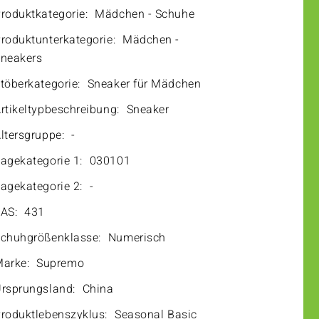
roduktkategorie:
Mädchen - Schuhe
roduktunterkategorie:
Mädchen -
neakers
töberkategorie:
Sneaker für Mädchen
rtikeltypbeschreibung:
Sneaker
ltersgruppe:
-
agekategorie 1:
030101
agekategorie 2:
-
AS:
431
chuhgrößenklasse:
Numerisch
arke:
Supremo
rsprungsland:
China
roduktlebenszyklus:
Seasonal Basic