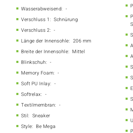
P
Wasserabweisend:
-
P
Verschluss 1:
Schnürung
S
Verschluss 2:
-
S
Länge der Innensohle:
206 mm
A
Breite der Innensohle:
Mittel
A
Blinkschuh:
-
S
Memory Foam:
-
S
Soft PU Inlay:
-
E
Softrelax:
-
S
Textilmembran:
-
M
Stil:
Sneaker
U
Style:
Be Mega
P