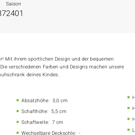
Saison
37
2401
er! Mit ihrem sportlichen Design und der bequemen
s. Die verschiedenen Farben und Designs machen unsere
huhschrank deines Kindes.
H
Absatzhöhe:
3,0 cm
H
Schafthöhe:
5,5 cm
H
Schaftweite:
7 cm
L
Wechselbare Decksohle:
-