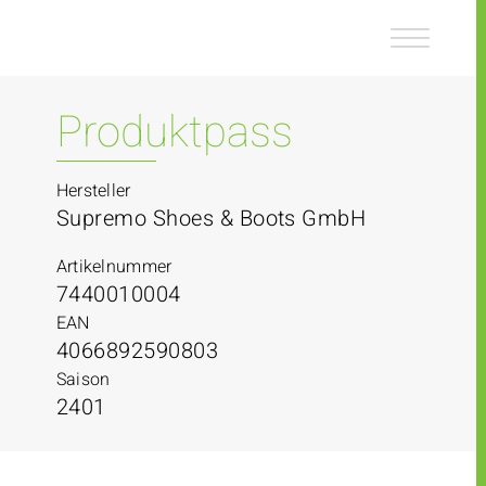
Z
Z
u
u
m
m
I
H
n
a
Produktpass
h
u
a
p
l
t
Hersteller
t
m
Supremo Shoes & Boots GmbH
e
n
Artikelnummer
ü
7440010004
EAN
4066892590803
Saison
2401