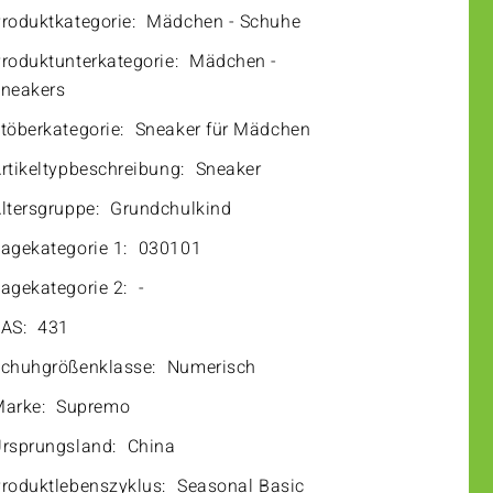
roduktkategorie:
Mädchen - Schuhe
roduktunterkategorie:
Mädchen -
neakers
töberkategorie:
Sneaker für Mädchen
rtikeltypbeschreibung:
Sneaker
ltersgruppe:
Grundchulkind
agekategorie 1:
030101
agekategorie 2:
-
AS:
431
chuhgrößenklasse:
Numerisch
arke:
Supremo
rsprungsland:
China
roduktlebenszyklus:
Seasonal Basic