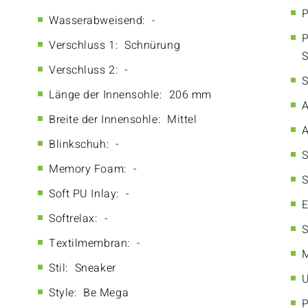
P
Wasserabweisend:
-
P
Verschluss 1:
Schnürung
S
Verschluss 2:
-
S
Länge der Innensohle:
206 mm
A
Breite der Innensohle:
Mittel
A
Blinkschuh:
-
S
Memory Foam:
-
S
Soft PU Inlay:
-
E
Softrelax:
-
S
Textilmembran:
-
M
Stil:
Sneaker
U
Style:
Be Mega
P