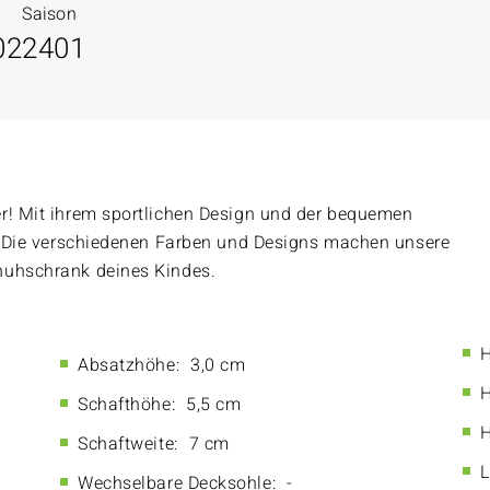
Saison
02
2401
er! Mit ihrem sportlichen Design und der bequemen
s. Die verschiedenen Farben und Designs machen unsere
huhschrank deines Kindes.
H
Absatzhöhe:
3,0 cm
H
Schafthöhe:
5,5 cm
H
Schaftweite:
7 cm
L
Wechselbare Decksohle:
-