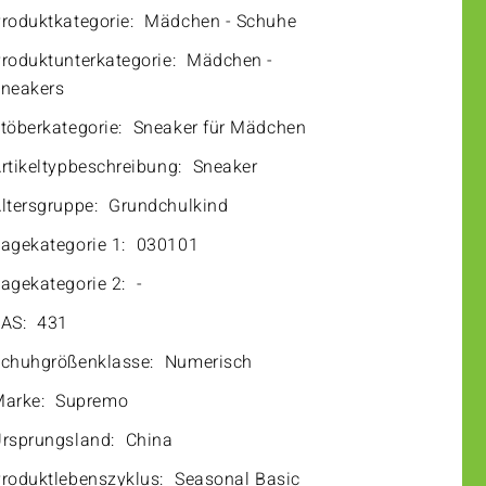
roduktkategorie:
Mädchen - Schuhe
roduktunterkategorie:
Mädchen -
neakers
töberkategorie:
Sneaker für Mädchen
rtikeltypbeschreibung:
Sneaker
ltersgruppe:
Grundchulkind
agekategorie 1:
030101
agekategorie 2:
-
AS:
431
chuhgrößenklasse:
Numerisch
arke:
Supremo
rsprungsland:
China
roduktlebenszyklus:
Seasonal Basic