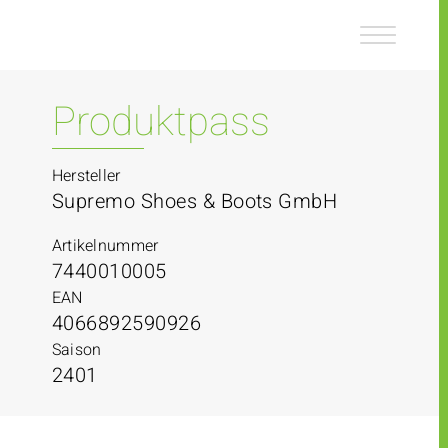
Z
Z
u
u
m
m
I
H
n
a
Produktpass
h
u
a
p
l
t
Hersteller
t
m
Supremo Shoes & Boots GmbH
e
n
Artikelnummer
ü
7440010005
EAN
4066892590926
Saison
2401