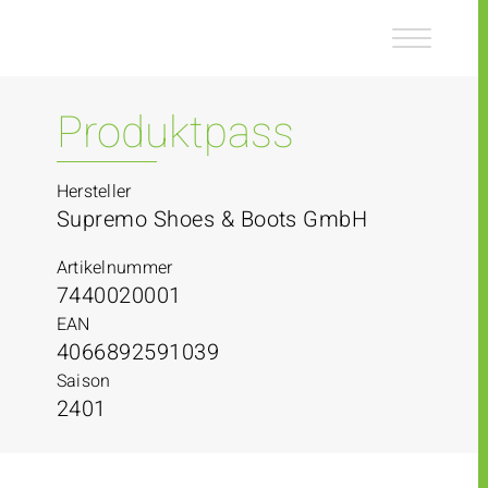
Z
Z
u
u
m
m
I
H
n
a
Produktpass
h
u
a
p
l
t
Hersteller
t
m
Supremo Shoes & Boots GmbH
e
n
Artikelnummer
ü
7440020001
EAN
4066892591039
Saison
2401