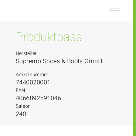
Z
Z
u
u
m
m
I
H
n
a
Produktpass
h
u
a
p
l
t
Hersteller
t
m
Supremo Shoes & Boots GmbH
e
n
Artikelnummer
ü
7440020001
EAN
4066892591046
Saison
2401