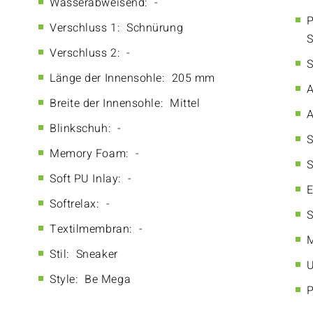
Wasserabweisend:
-
P
Verschluss 1:
Schnürung
S
Verschluss 2:
-
S
Länge der Innensohle:
205 mm
A
Breite der Innensohle:
Mittel
A
Blinkschuh:
-
S
Memory Foam:
-
S
Soft PU Inlay:
-
E
Softrelax:
-
S
Textilmembran:
-
M
Stil:
Sneaker
U
Style:
Be Mega
P