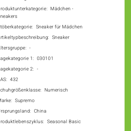
roduktunterkategorie:
Mädchen -
neakers
töberkategorie:
Sneaker für Mädchen
rtikeltypbeschreibung:
Sneaker
ltersgruppe:
-
agekategorie 1:
030101
agekategorie 2:
-
AS:
432
chuhgrößenklasse:
Numerisch
arke:
Supremo
rsprungsland:
China
roduktlebenszyklus:
Seasonal Basic