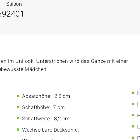
Saison
69
2401
en im Unilook. Unterstrichen wird das Ganze mit einer
odebewusste Mädchen.
H
Absatzhöhe:
2,5 cm
H
Schafthöhe:
7 cm
H
Schaftweite:
8,2 cm
L
Wechselbare Decksohle:
-
P