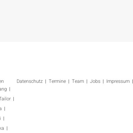
en
Datenschutz
Termine
Team
Jobs
Impressum
ang
ailor
a
i
ka