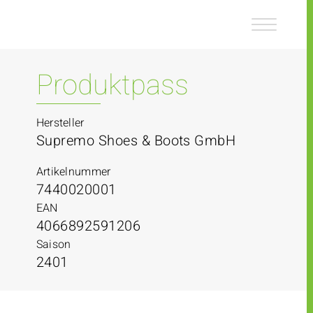
Z
Z
u
u
m
m
I
H
n
a
Produktpass
h
u
a
p
l
t
Hersteller
t
m
Supremo Shoes & Boots GmbH
e
n
Artikelnummer
ü
7440020001
EAN
4066892591206
Saison
2401