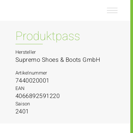
Z
Z
u
u
m
m
I
H
n
a
Produktpass
h
u
a
p
l
t
Hersteller
t
m
Supremo Shoes & Boots GmbH
e
n
Artikelnummer
ü
7440020001
EAN
4066892591220
Saison
2401