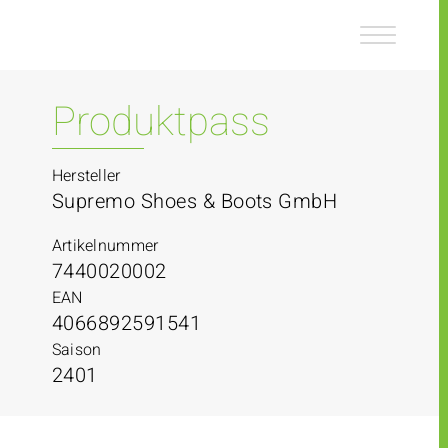
Z
Z
u
u
m
m
I
H
n
a
Produktpass
h
u
a
p
l
t
Hersteller
t
m
Supremo Shoes & Boots GmbH
e
n
Artikelnummer
ü
7440020002
EAN
4066892591541
Saison
2401