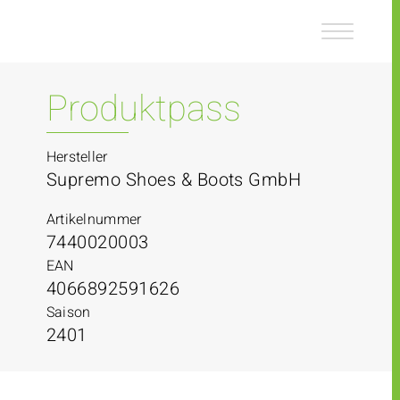
Z
Z
u
u
m
m
I
H
n
a
Produktpass
h
u
a
p
l
t
Hersteller
t
m
Supremo Shoes & Boots GmbH
e
n
Artikelnummer
ü
7440020003
EAN
4066892591626
Saison
2401