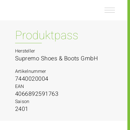
Z
Z
u
u
m
m
I
H
n
a
Produktpass
h
u
a
p
l
t
Hersteller
t
m
Supremo Shoes & Boots GmbH
e
n
Artikelnummer
ü
7440020004
EAN
4066892591763
Saison
2401