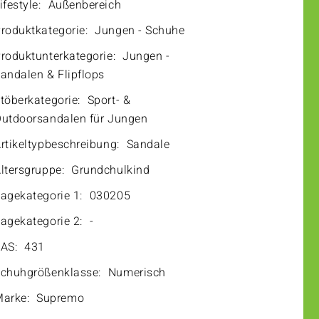
ifestyle:
Außenbereich
roduktkategorie:
Jungen - Schuhe
roduktunterkategorie:
Jungen -
andalen & Flipflops
töberkategorie:
Sport- &
utdoorsandalen für Jungen
rtikeltypbeschreibung:
Sandale
ltersgruppe:
Grundchulkind
agekategorie 1:
030205
agekategorie 2:
-
AS:
431
chuhgrößenklasse:
Numerisch
arke:
Supremo