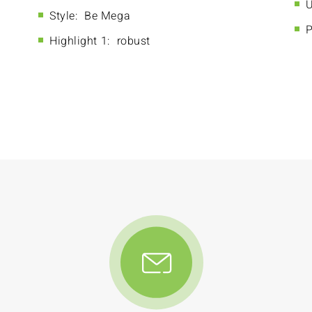
U
Style:
Be Mega
P
Highlight 1:
robust