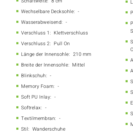
Schaftweite:
8 cm
L
Wechselbare Decksohle:
-
P
Wasserabweisend:
-
P
S
Verschluss 1:
Klettverschluss
S
Verschluss 2:
Pull On
O
Länge der Innensohle:
210 mm
A
Breite der Innensohle:
Mittel
A
Blinkschuh:
-
S
Memory Foam:
-
S
Soft PU Inlay:
-
E
Softrelax:
-
S
Textilmembran:
-
M
Stil:
Wanderschuhe