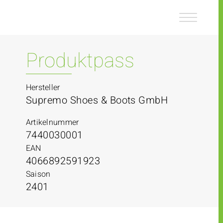
Z
Z
u
u
m
m
I
H
n
a
Produktpass
h
u
a
p
l
t
Hersteller
t
m
Supremo Shoes & Boots GmbH
e
n
Artikelnummer
ü
7440030001
EAN
4066892591923
Saison
2401