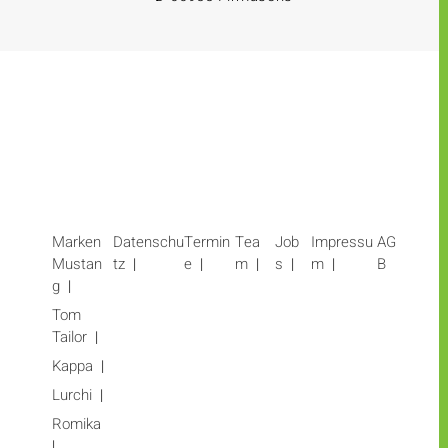
Marken
Datenschu
Termin
Tea
Job
Impressu
AG
Mustan
tz
e
m
s
m
B
g
Tom
Tailor
Kappa
Lurchi
Romika