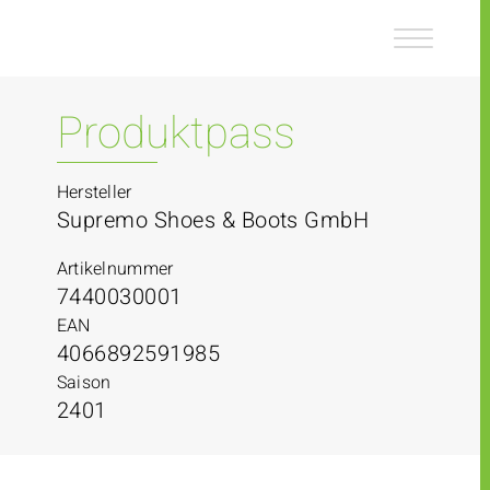
Z
Z
u
u
m
m
I
H
n
a
Produktpass
h
u
a
p
l
t
Hersteller
t
m
Supremo Shoes & Boots GmbH
e
n
Artikelnummer
ü
7440030001
EAN
4066892591985
Saison
2401