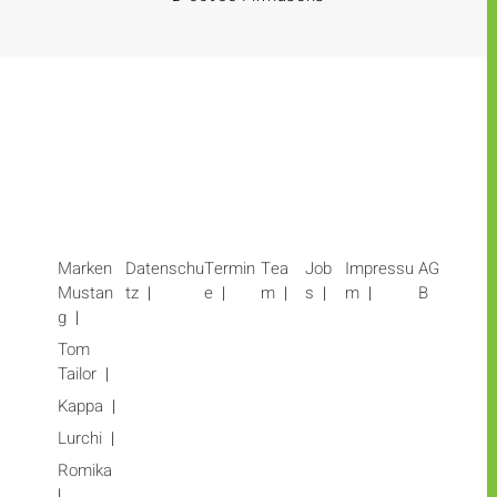
Marken
Datenschu
Termin
Tea
Job
Impressu
AG
Mustan
tz
e
m
s
m
B
g
Tom
Tailor
Kappa
Lurchi
Romika