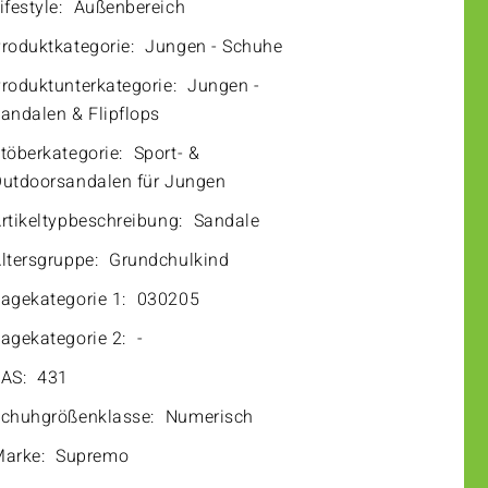
ifestyle:
Außenbereich
roduktkategorie:
Jungen - Schuhe
roduktunterkategorie:
Jungen -
andalen & Flipflops
töberkategorie:
Sport- &
utdoorsandalen für Jungen
rtikeltypbeschreibung:
Sandale
ltersgruppe:
Grundchulkind
agekategorie 1:
030205
agekategorie 2:
-
AS:
431
chuhgrößenklasse:
Numerisch
arke:
Supremo