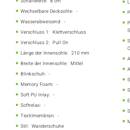
Schaftweite:
8 cm
L
Wechselbare Decksohle:
-
P
Wasserabweisend:
-
P
S
Verschluss 1:
Klettverschluss
S
Verschluss 2:
Pull On
O
Länge der Innensohle:
210 mm
A
Breite der Innensohle:
Mittel
A
Blinkschuh:
-
S
Memory Foam:
-
S
Soft PU Inlay:
-
E
Softrelax:
-
S
Textilmembran:
-
M
Stil:
Wanderschuhe