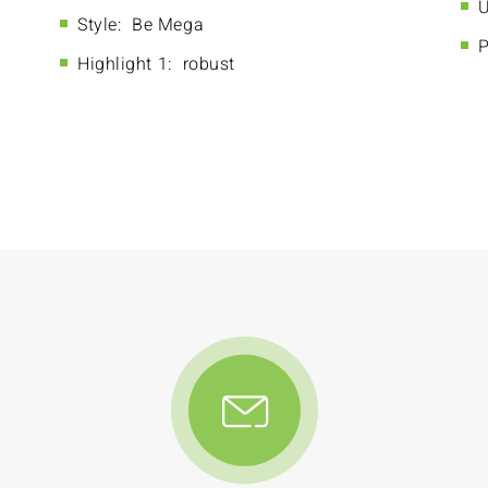
U
Style:
Be Mega
P
Highlight 1:
robust