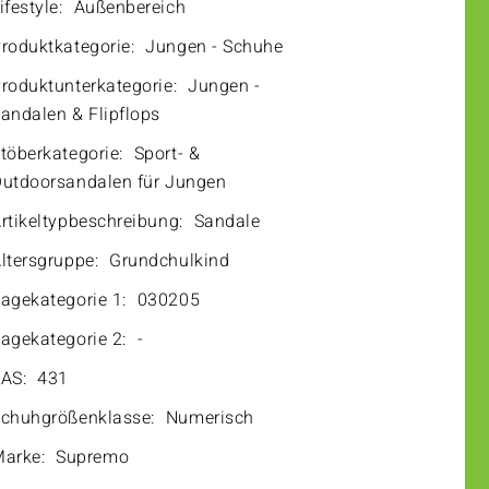
ifestyle:
Außenbereich
roduktkategorie:
Jungen - Schuhe
roduktunterkategorie:
Jungen -
andalen & Flipflops
töberkategorie:
Sport- &
utdoorsandalen für Jungen
rtikeltypbeschreibung:
Sandale
ltersgruppe:
Grundchulkind
agekategorie 1:
030205
agekategorie 2:
-
AS:
431
chuhgrößenklasse:
Numerisch
arke:
Supremo