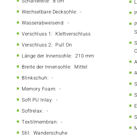
Schaftweite:
8 cm
L
Wechselbare Decksohle:
-
P
Wasserabweisend:
-
P
S
Verschluss 1:
Klettverschluss
S
Verschluss 2:
Pull On
O
Länge der Innensohle:
210 mm
A
Breite der Innensohle:
Mittel
A
Blinkschuh:
-
S
Memory Foam:
-
S
Soft PU Inlay:
-
E
Softrelax:
-
S
Textilmembran:
-
M
Stil:
Wanderschuhe