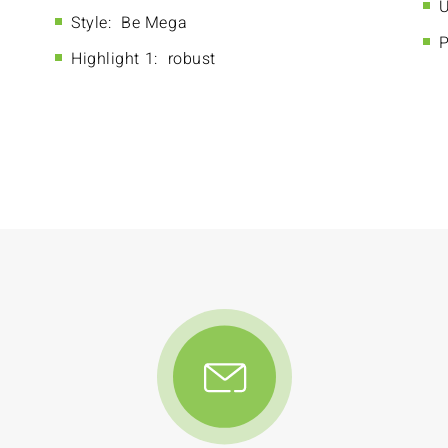
U
Style:
Be Mega
P
Highlight 1:
robust