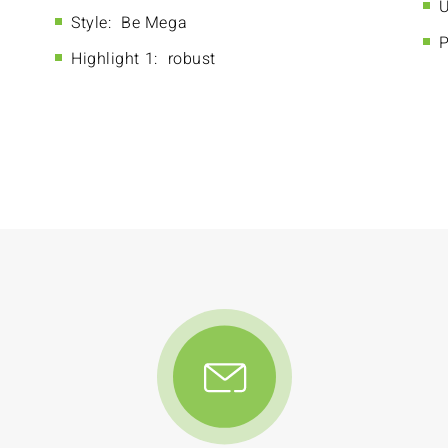
U
Style:
Be Mega
P
Highlight 1:
robust