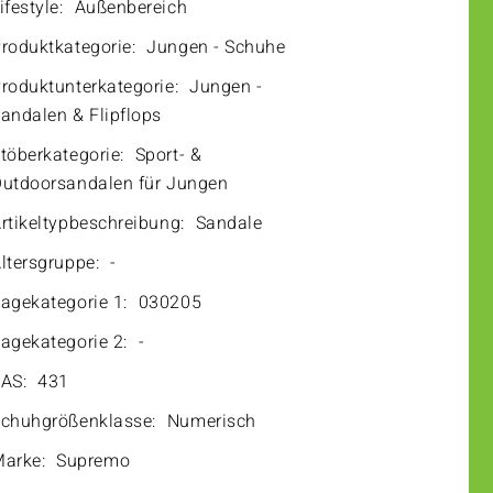
ifestyle:
Außenbereich
roduktkategorie:
Jungen - Schuhe
roduktunterkategorie:
Jungen -
andalen & Flipflops
töberkategorie:
Sport- &
utdoorsandalen für Jungen
rtikeltypbeschreibung:
Sandale
ltersgruppe:
-
agekategorie 1:
030205
agekategorie 2:
-
AS:
431
chuhgrößenklasse:
Numerisch
arke:
Supremo