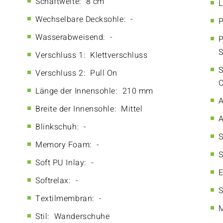
Schaftweite:
8 cm
L
Wechselbare Decksohle:
-
P
Wasserabweisend:
-
P
S
Verschluss 1:
Klettverschluss
S
Verschluss 2:
Pull On
O
Länge der Innensohle:
210 mm
A
Breite der Innensohle:
Mittel
A
Blinkschuh:
-
S
Memory Foam:
-
S
Soft PU Inlay:
-
E
Softrelax:
-
S
Textilmembran:
-
M
Stil:
Wanderschuhe