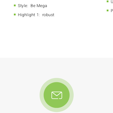
U
Style:
Be Mega
P
Highlight 1:
robust