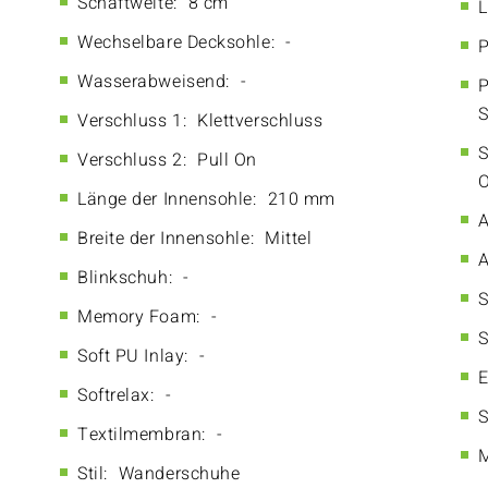
Schaftweite:
8 cm
L
Wechselbare Decksohle:
-
P
Wasserabweisend:
-
P
S
Verschluss 1:
Klettverschluss
S
Verschluss 2:
Pull On
O
Länge der Innensohle:
210 mm
A
Breite der Innensohle:
Mittel
A
Blinkschuh:
-
S
Memory Foam:
-
S
Soft PU Inlay:
-
E
Softrelax:
-
S
Textilmembran:
-
M
Stil:
Wanderschuhe