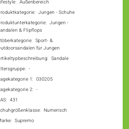
ifestyle:
Außenbereich
roduktkategorie:
Jungen - Schuhe
roduktunterkategorie:
Jungen -
andalen & Flipflops
töberkategorie:
Sport- &
utdoorsandalen für Jungen
rtikeltypbeschreibung:
Sandale
ltersgruppe:
-
agekategorie 1:
030205
agekategorie 2:
-
AS:
431
chuhgrößenklasse:
Numerisch
arke:
Supremo