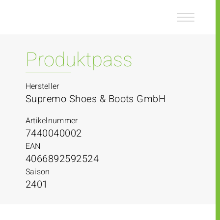
Z
Z
u
u
m
m
I
H
n
a
Produktpass
h
u
a
p
l
t
Hersteller
t
m
Supremo Shoes & Boots GmbH
e
n
Artikelnummer
ü
7440040002
EAN
4066892592524
Saison
2401